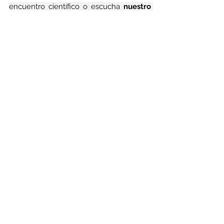
encuentro científico o escucha 
nuestro 
Podcast
 👇
Escuchar Podcast
Ver Webinar