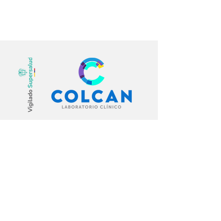
Calle 49 No. 13 – 60 - Bogotá, Colombia
(601) 7437777
-
01 8000 180319
WhatsApp: +57 316 8775766
info@laboratoriocolcan.com
Últimas novedades del laboratorio
Aviso de privacidad