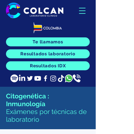
Te llamamos
Resultados laboratorio
Resultados IDX
Citogenética :
Inmunología
Exámenes por técnicas de
laboratorio