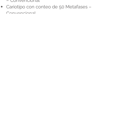
– Convencional
Cariotipo con conteo de 50 Metafases –
Convencional
Calle 49 No. 13 – 60 - Bogotá, Colombia
(601) 7437777
-
01 8000 180319