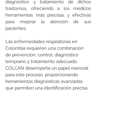
diagnóstico y tratamiento de dichos 
trastornos, ofreciendo a los médicos 
herramientas más precisas y efectivas 
para mejorar la atención de sus 
pacientes.
Las enfermedades respiratorias en 
Colombia requieren una combinación 
de prevención, control, diagnóstico 
temprano y tratamiento adecuado. 
COLCAN desempeña un papel esencial 
para este proceso, proporcionando 
herramientas diagnósticas avanzadas 
que permiten una identificación precisa 
y una gestión eficaz de estas 
enfermedades. Por lo tanto, es crucial 
que las empresas y organizaciones se 
comprometan a invertir en diagnósticos 
tempranos y en la promoción de la 
salud respiratoria, para garantizar una 
vida saludable y una población activa y 